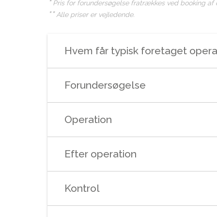
*
Pris for forundersøgelse fratrækkes ved booking af o
**
Alle priser er vejledende.
Hvem får typisk foretaget oper
Forundersøgelse
Operation
Efter operation
Kontrol