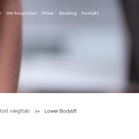
r
Om hospitalet
Priser
Booking
Kontakt
 stort vægttab
>>
Lower Bodylift