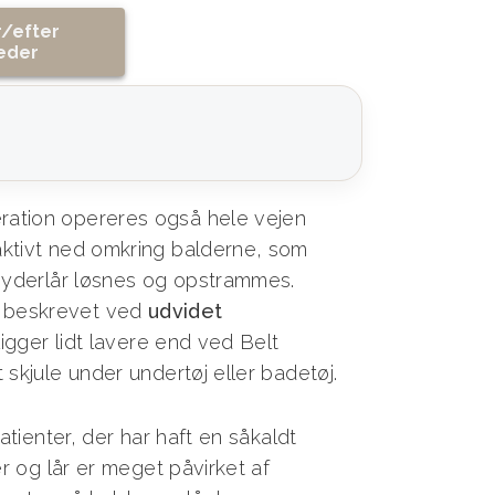
r/efter
leder
ation opereres også hele vejen
ktivt ned omkring balderne, som
 yderlår løsnes og opstrammes.
 beskrevet ved
udvidet
ligger lidt lavere end ved Belt
skjule under undertøj eller badetøj.
atienter, der har haft en såkaldt
r og lår er meget påvirket af