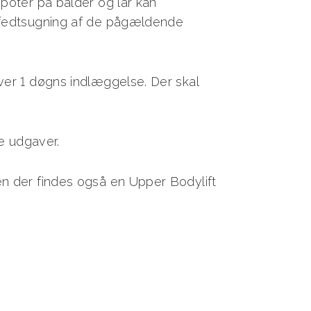
poter på balder og lår kan
 fedtsugning af de pågældende
ver 1 døgns indlæggelse. Der skal
ge udgaver.
n der findes også en Upper Bodylift