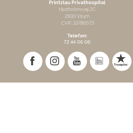
Printzlau Privathospital
Hjortholmsvej 2C
2830 Virum
CVR: 33786573
Telefon:
72 44 06 06
Trustpilot