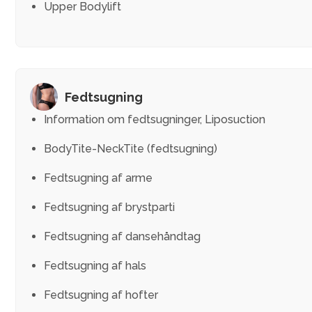
FØR/EFTER
Upper Bodylift
PATIENTHISTORIER
OM HOSPITALET
Fedtsugning
Information om fedtsugninger, Liposuction
PRISER
BodyTite-NeckTite (fedtsugning)
BOOKING
Fedtsugning af arme
KONTAKT
Fedtsugning af brystparti
Fedtsugning af dansehåndtag
Fedtsugning af hals
Fedtsugning af hofter